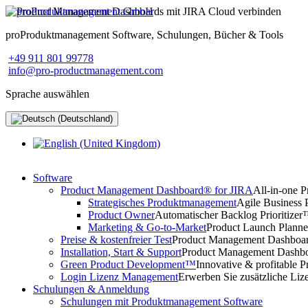
proProduktmanagement Software, Schulungen, Bücher & Tools
+49 911 801 99778
info@pro-productmanagement.com
Sprache auswählen
Software
Product Management Dashboard® for JIRA
All-in-one 
Strategisches Produktmanagement
Agile Business 
Product Owner
Automatischer Backlog Prioritize
Marketing & Go-to-Market
Product Launch Planne
Preise & kostenfreier Test
Product Management Dashboard
Installation, Start & Support
Product Management Dashboar
Green Product Development™
Innovative & profitable P
Login Lizenz Management
Erwerben Sie zusätzliche Liz
Schulungen & Anmeldung
Schulungen mit Produktmanagement Software