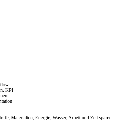
kflow
on, KPI
ement
tation
ffe, Materialien, Energie, Wasser, Arbeit und Zeit sparen.