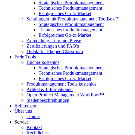
Strategisches Produktmanagement
Technisches Produktmanagement
Erfolgreiches Go-to-Market
Schulungen mit Produktmanagement ToolBox™
Strategisches Produktmanagement
Technisches Produktmanagement
Erfolgreiches Go-to-Market
Anmeldung, Termine, Preise
Zertifizierungen und FAQ's
Didaktik - Flipped Classroom
Freie Tools
Bücher kostenlos
Strategisches Produktmanagement
Technisches Produktmanagement
Erfolgreiches Go-to-Market
Produktmanagement Tools kostenlos
Artikel & Informationen
Open Product Management Workflow™
Stellenbeschreibungen
Referenzen
Über uns
Trainer
Service
Kontakt
Rechtliches