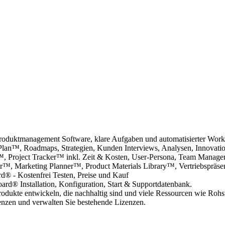
Produktmanagement Software, klare Aufgaben und automatisierter Wor
Plan™, Roadmaps, Strategien, Kunden Interviews, Analysen, Innovati
r™, Project Tracker™ inkl. Zeit & Kosten, User-Persona, Team Manag
r™, Marketing Planner™, Product Materials Library™, Vertriebspräsen
® - Kostenfrei Testen, Preise und Kauf
d® Installation, Konfiguration, Start & Supportdatenbank.
rodukte entwickeln, die nachhaltig sind und viele Ressourcen wie Rohsto
enzen und verwalten Sie bestehende Lizenzen.