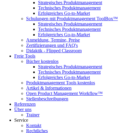
Strategisches Produktmanagement
Technisches Produktmanagement
Erfolgreiches Go-to-Market
Schulungen mit Produktmanagement ToolBox™
Strategisches Produktmanagement
Technisches Produktmanagement
Erfolgreiches Go-to-Market
Anmeldung, Termine, Preise
Zertifizierungen und FAQ's
Didaktik - Flipped Classroom
Freie Tools
Bücher kostenlos
Strategisches Produktmanagement
Technisches Produktmanagement
Erfolgreiches Go-to-Market
Produktmanagement Tools kostenlos
Artikel & Informationen
Open Product Management Workflow™
Stellenbeschreibungen
Referenzen
Über uns
Trainer
Service
Kontakt
Rechtliches