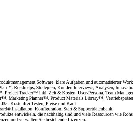
Produktmanagement Software, klare Aufgaben und automatisierter Wor
Plan™, Roadmaps, Strategien, Kunden Interviews, Analysen, Innovati
r™, Project Tracker™ inkl. Zeit & Kosten, User-Persona, Team Manag
r™, Marketing Planner™, Product Materials Library™, Vertriebspräsen
® - Kostenfrei Testen, Preise und Kauf
d® Installation, Konfiguration, Start & Supportdatenbank.
rodukte entwickeln, die nachhaltig sind und viele Ressourcen wie Rohsto
enzen und verwalten Sie bestehende Lizenzen.