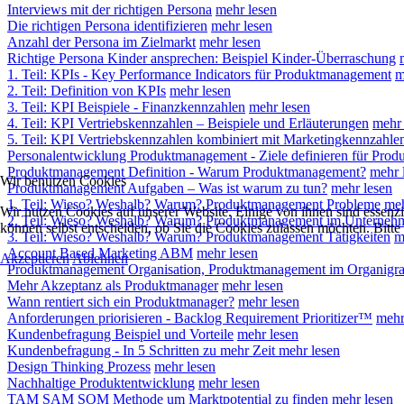
Interviews mit der richtigen Persona
mehr lesen
Die richtigen Persona identifizieren
mehr lesen
Anzahl der Persona im Zielmarkt
mehr lesen
Richtige Persona Kinder ansprechen: Beispiel Kinder-Überraschung
1. Teil: KPIs - Key Performance Indicators für Produktmanagement
m
2. Teil: Definition von KPIs
mehr lesen
3. Teil: KPI Beispiele - Finanzkennzahlen
mehr lesen
4. Teil: KPI Vertriebskennzahlen – Beispiele und Erläuterungen
mehr 
5. Teil: KPI Vertriebskennzahlen kombiniert mit Marketingkennzahle
Personalentwicklung Produktmanagement - Ziele definieren für Pro
Produktmanagement Definition - Warum Produktmanagement?
mehr 
Wir benutzen Cookies
Produktmanagement Aufgaben – Was ist warum zu tun?
mehr lesen
1. Teil: Wieso? Weshalb? Warum? Produktmanagement Probleme
meh
Wir nutzen Cookies auf unserer Website. Einige von ihnen sind essenzi
2. Teil: Wieso? Weshalb? Warum? Produktmanagement im Unterneh
können selbst entscheiden, ob Sie die Cookies zulassen möchten. Bitte
3. Teil: Wieso? Weshalb? Warum? Produktmanagement Tätigkeiten
m
Account Based Marketing ABM
mehr lesen
Akzeptieren
Ablehnen
Produktmanagement Organisation, Produktmanagement im Organig
Mehr Akzeptanz als Produktmanager
mehr lesen
Wann rentiert sich ein Produktmanager?
mehr lesen
Anforderungen priorisieren - Backlog Requirement Prioritizer™
mehr
Kundenbefragung Beispiel und Vorteile
mehr lesen
Kundenbefragung - In 5 Schritten zu mehr Zeit
mehr lesen
Design Thinking Prozess
mehr lesen
Nachhaltige Produktentwicklung
mehr lesen
TAM SAM SOM Methode um Marktpotential zu finden
mehr lesen