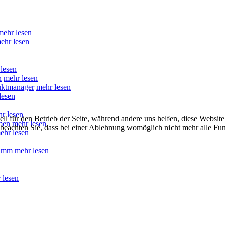
mehr lesen
ehr lesen
lesen
n
mehr lesen
duktmanager
mehr lesen
lesen
r lesen
ell für den Betrieb der Seite, während andere uns helfen, diese Websit
men
mehr lesen
 beachten Sie, dass bei einer Ablehnung womöglich nicht mehr alle Funk
ehr lesen
ramm
mehr lesen
 lesen