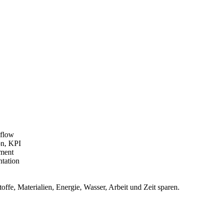
kflow
on, KPI
ement
tation
ffe, Materialien, Energie, Wasser, Arbeit und Zeit sparen.