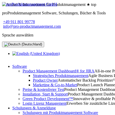
proProduktmanagement Software, Schulungen, Bücher & Tools
+49 911 801 99778
info@pro-productmanagement.com
Sprache auswählen
Software
Product Management Dashboard® for JIRA
All-in-one 
Strategisches Produktmanagement
Agile Business 
Product Owner
Automatischer Backlog Prioritize
Marketing & Go-to-Market
Product Launch Planne
Preise & kostenfreier Test
Product Management Dashboard
Installation, Start & Support
Product Management Dashboar
Green Product Development™
Innovative & profitable P
Login Lizenz Management
Erwerben Sie zusätzliche Liz
Schulungen & Anmeldung
Schulungen mit Produktmanagement Software