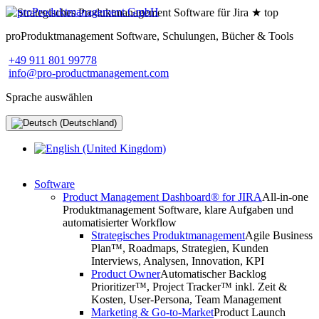
proProduktmanagement Software, Schulungen, Bücher & Tools
+49 911 801 99778
info@pro-productmanagement.com
Sprache auswählen
Software
Product Management Dashboard® for JIRA
All-in-one
Produktmanagement Software, klare Aufgaben und
automatisierter Workflow
Strategisches Produktmanagement
Agile Business
Plan™, Roadmaps, Strategien, Kunden
Interviews, Analysen, Innovation, KPI
Product Owner
Automatischer Backlog
Prioritizer™, Project Tracker™ inkl. Zeit &
Kosten, User-Persona, Team Management
Marketing & Go-to-Market
Product Launch