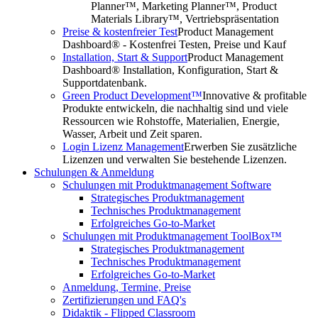
Planner™, Marketing Planner™, Product
Materials Library™, Vertriebspräsentation
Preise & kostenfreier Test
Product Management
Dashboard® - Kostenfrei Testen, Preise und Kauf
Installation, Start & Support
Product Management
Dashboard® Installation, Konfiguration, Start &
Supportdatenbank.
Green Product Development™
Innovative & profitable
Produkte entwickeln, die nachhaltig sind und viele
Ressourcen wie Rohstoffe, Materialien, Energie,
Wasser, Arbeit und Zeit sparen.
Login Lizenz Management
Erwerben Sie zusätzliche
Lizenzen und verwalten Sie bestehende Lizenzen.
Schulungen & Anmeldung
Schulungen mit Produktmanagement Software
Strategisches Produktmanagement
Technisches Produktmanagement
Erfolgreiches Go-to-Market
Schulungen mit Produktmanagement ToolBox™
Strategisches Produktmanagement
Technisches Produktmanagement
Erfolgreiches Go-to-Market
Anmeldung, Termine, Preise
Zertifizierungen und FAQ's
Didaktik - Flipped Classroom