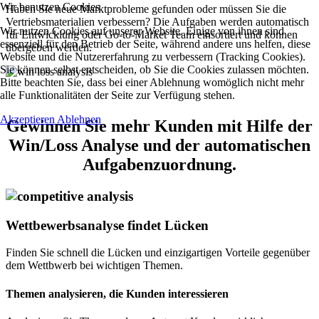
Wir benutzen Cookies
Haben Sie neue Marktprobleme gefunden oder müssen Sie die
Vertriebsmaterialien verbessern? Die Aufgaben werden automatisch
Wir nutzen Cookies auf unserer Website. Einige von ihnen sind
für Entwicklung oder Go-to-Market Team einsortiert und können
essenziell für den Betrieb der Seite, während andere uns helfen, diese
übergeben werden.
Website und die Nutzererfahrung zu verbessern (Tracking Cookies).
Sie können selbst entscheiden, ob Sie die Cookies zulassen möchten.
Bitte beachten Sie, dass bei einer Ablehnung womöglich nicht mehr
alle Funktionalitäten der Seite zur Verfügung stehen.
Akzeptieren
Ablehnen
Gewinnen Sie mehr Kunden mit Hilfe der
Win/Loss Analyse und der automatischen
Aufgabenzuordnung.
Wettbewerbsanalyse findet Lücken
Finden Sie schnell die Lücken und einzigartigen Vorteile gegenüber
dem Wettbwerb bei wichtigen Themen.
Themen analysieren, die Kunden interessieren