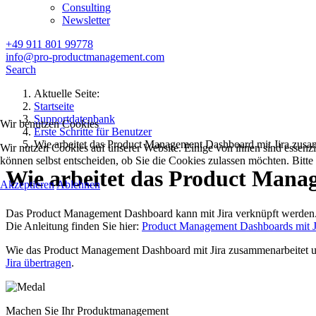
Consulting
Newsletter
+49 911 801 99778
info@pro-productmanagement.com
Search
Aktuelle Seite:
Startseite
Supportdatenbank
Wir benutzen Cookies
Erste Schritte für Benutzer
Wie arbeitet das Product Management Dashboard mit Jira zus
Wir nutzen Cookies auf unserer Website. Einige von ihnen sind essenzi
können selbst entscheiden, ob Sie die Cookies zulassen möchten. Bitte
Wie arbeitet das Product Man
Akzeptieren
Ablehnen
Das Product Management Dashboard kann mit Jira verknüpft werden
Die Anleitung finden Sie hier:
Product Management Dashboards mit 
Wie das Product Management Dashboard mit Jira zusammenarbeitet und
Jira übertragen
.
Machen Sie Ihr Produktmanagement