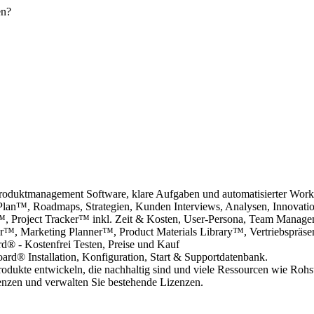
Produktmanagement Software, klare Aufgaben und automatisierter Wor
Plan™, Roadmaps, Strategien, Kunden Interviews, Analysen, Innovati
r™, Project Tracker™ inkl. Zeit & Kosten, User-Persona, Team Manag
r™, Marketing Planner™, Product Materials Library™, Vertriebspräsen
® - Kostenfrei Testen, Preise und Kauf
d® Installation, Konfiguration, Start & Supportdatenbank.
rodukte entwickeln, die nachhaltig sind und viele Ressourcen wie Rohsto
enzen und verwalten Sie bestehende Lizenzen.