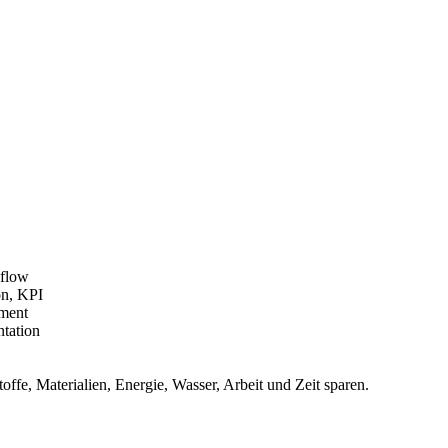
kflow
on, KPI
ement
tation
ffe, Materialien, Energie, Wasser, Arbeit und Zeit sparen.