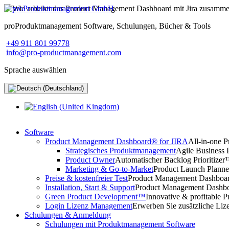
proProduktmanagement Software, Schulungen, Bücher & Tools
+49 911 801 99778
info@pro-productmanagement.com
Sprache auswählen
Software
Product Management Dashboard® for JIRA
All-in-one 
Strategisches Produktmanagement
Agile Business 
Product Owner
Automatischer Backlog Prioritize
Marketing & Go-to-Market
Product Launch Planne
Preise & kostenfreier Test
Product Management Dashboard
Installation, Start & Support
Product Management Dashboar
Green Product Development™
Innovative & profitable P
Login Lizenz Management
Erwerben Sie zusätzliche Liz
Schulungen & Anmeldung
Schulungen mit Produktmanagement Software