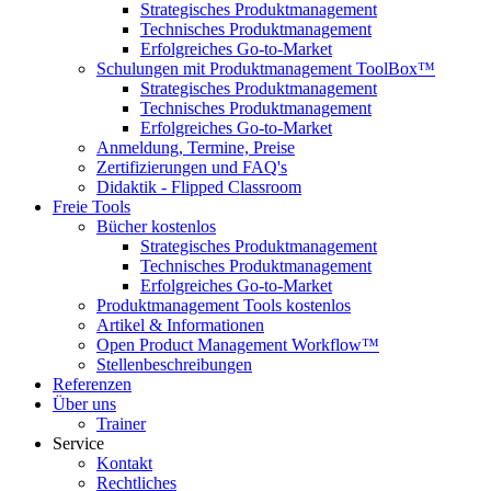
Strategisches Produktmanagement
Technisches Produktmanagement
Erfolgreiches Go-to-Market
Schulungen mit Produktmanagement ToolBox™
Strategisches Produktmanagement
Technisches Produktmanagement
Erfolgreiches Go-to-Market
Anmeldung, Termine, Preise
Zertifizierungen und FAQ's
Didaktik - Flipped Classroom
Freie Tools
Bücher kostenlos
Strategisches Produktmanagement
Technisches Produktmanagement
Erfolgreiches Go-to-Market
Produktmanagement Tools kostenlos
Artikel & Informationen
Open Product Management Workflow™
Stellenbeschreibungen
Referenzen
Über uns
Trainer
Service
Kontakt
Rechtliches